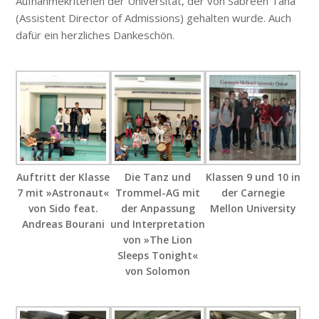
Aufnahmekriterien der Universität, der von Sabreen Taha
(Assistent Director of Admissions) gehalten wurde. Auch
dafür ein herzliches Dankeschön.
Auftritt der Klasse
Die Tanz und
Klassen 9 und 10 in
7 mit »Astronaut«
Trommel-AG mit
der Carnegie
von Sido feat.
der Anpassung
Mellon University
Andreas Bourani
und Interpretation
von »The Lion
Sleeps Tonight«
von Solomon