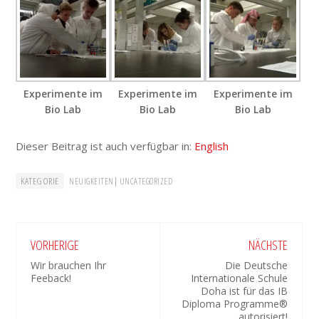
Experimente im
Experimente im
Experimente im
Bio Lab
Bio Lab
Bio Lab
Dieser Beitrag ist auch verfügbar in:
English
KATEGORIE
|
NEUIGKEITEN
UNCATEGORIZED
VORHERIGE
NÄCHSTE
Wir brauchen Ihr
Die Deutsche
Feeback!
Internationale Schule
Doha ist für das IB
Diploma Programme®
autorisiert!