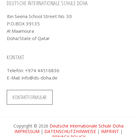
Footer
DEUTSCHE INTERNATIONALE SCHULE DOHA
Ibn Seena School Street No. 30
P.O.BOX 39135
Al Maamoura
Doha/State of Qatar
KONTAKT
Telefon: +974 44516836
E-Mail:
info@ds-doha.de
KONTAKTFORMULAR
Copyright © 2026
Deutsche Internationale Schule Doha
IMPRESSUM
|
DATENSCHUTZHINWEISE
|
IMPRINT
|
PRIVACY POLICY