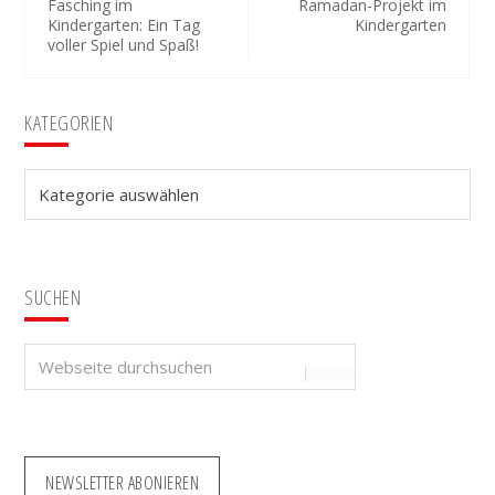
Fasching im
Ramadan-Projekt im
Kindergarten: Ein Tag
Kindergarten
voller Spiel und Spaß!
Seitenspalte
KATEGORIEN
Kategorien
SUCHEN
Webseite
durchsuchen
NEWSLETTER ABONIEREN