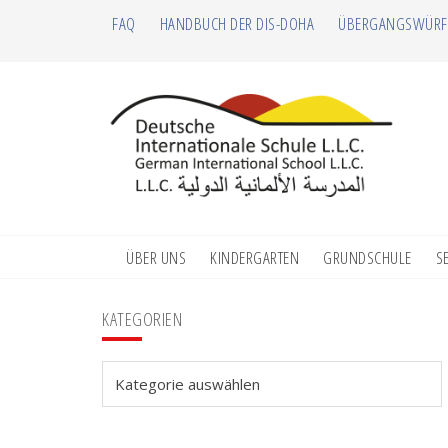
Zur
Zum
Zur
Zur
FAQ
HANDBUCH DER DIS-DOHA
ÜBERGANGSWÜRF
Hauptnavigation
Inhalt
Seitenspalte
Fußzeile
springen
springen
springen
springen
ÜBER UNS
KINDERGARTEN
GRUNDSCHULE
S
Seitenspalte
KATEGORIEN
Kategorien