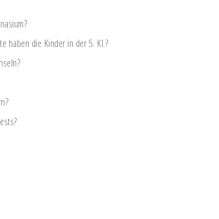
mnasium?
e haben die Kinder in der 5. Kl.?
hseln?
rn?
Tests?