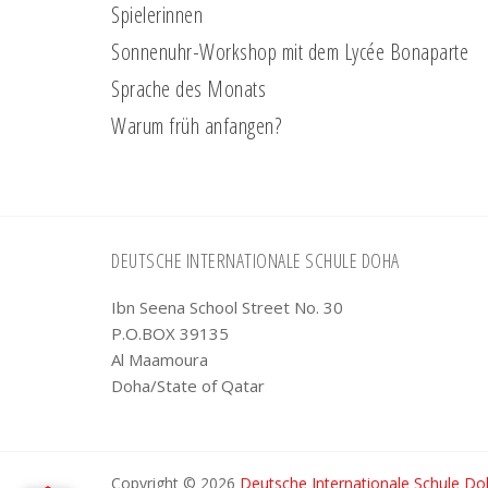
Spielerinnen
Sonnenuhr-Workshop mit dem Lycée Bonaparte
Sprache des Monats
Warum früh anfangen?
Footer
DEUTSCHE INTERNATIONALE SCHULE DOHA
Ibn Seena School Street No. 30
P.O.BOX 39135
Al Maamoura
Doha/State of Qatar
Copyright © 2026
Deutsche Internationale Schule D