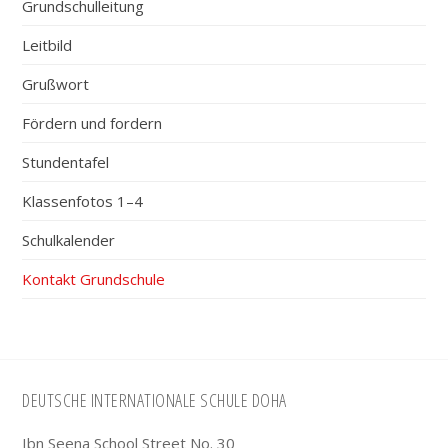
Grundschulleitung
Leitbild
Grußwort
Fördern und fordern
Stundentafel
Klassenfotos 1–4
Schulkalender
Kontakt Grundschule
Footer
DEUTSCHE INTERNATIONALE SCHULE DOHA
Ibn Seena School Street No. 30