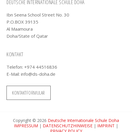
Footer
DEUTSCHE INTERNATIONALE SCHULE DOHA
Ibn Seena School Street No. 30
P.O.BOX 39135
Al Maamoura
Doha/State of Qatar
KONTAKT
Telefon: +974 44516836
E-Mail:
info@ds-doha.de
KONTAKTFORMULAR
Copyright © 2026
Deutsche Internationale Schule Doha
IMPRESSUM
|
DATENSCHUTZHINWEISE
|
IMPRINT
|
PRIVACY POLICY