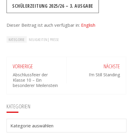
SCHÜLERZEITUNG 2025/26 – 3. AUSGABE
Dieser Beitrag ist auch verfügbar in:
English
KATEGORIE
|
NEUIGKEITEN
PRESSE
VORHERIGE
NÄCHSTE
Abschlussfeier der
I’m Still Standing
Klasse 10 – Ein
besonderer Meilenstein
Seitenspalte
KATEGORIEN
Kategorien