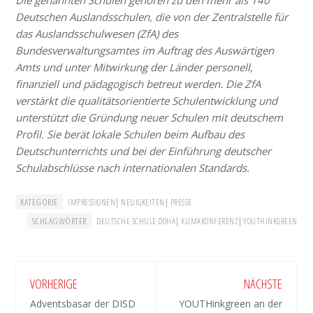
Die genannten Schulen gehören zu den mehr als 140
Deutschen Auslandsschulen, die von der Zentralstelle für
das Auslandsschulwesen (ZfA) des
Bundesverwaltungsamtes im Auftrag des Auswärtigen
Amts und unter Mitwirkung der Länder personell,
finanziell und pädagogisch betreut werden. Die ZfA
verstärkt die qualitätsorientierte Schulentwicklung und
unterstützt die Gründung neuer Schulen mit deutschem
Profil. Sie berät lokale Schulen beim Aufbau des
Deutschunterrichts und bei der Einführung deutscher
Schulabschlüsse nach internationalen Standards.
KATEGORIE
|
|
IMPRESSIONEN
NEUIGKEITEN
PRESSE
SCHLAGWÖRTER
|
|
DEUTSCHE SCHULE DOHA
KLIMAKONFERENZ
YOUTHINKGREEN
VORHERIGE
NÄCHSTE
Adventsbasar der DISD
YOUTHinkgreen an der