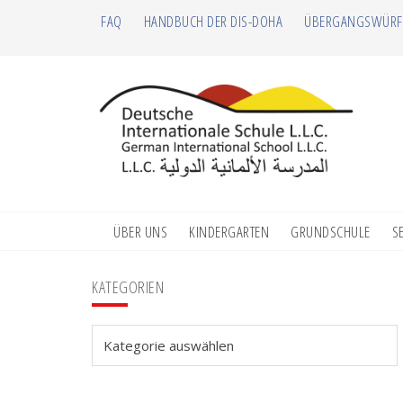
Zur
Zum
Zur
Zur
FAQ
HANDBUCH DER DIS-DOHA
ÜBERGANGSWÜRF
Hauptnavigation
Inhalt
Seitenspalte
Fußzeile
springen
springen
springen
springen
ÜBER UNS
KINDERGARTEN
GRUNDSCHULE
S
Seitenspalte
KATEGORIEN
Kategorien