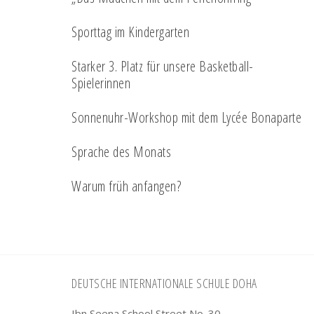
Sporttag im Kindergarten
Starker 3. Platz für unsere Basketball-
Spielerinnen
Sonnenuhr-Workshop mit dem Lycée Bonaparte
Sprache des Monats
Warum früh anfangen?
Footer
DEUTSCHE INTERNATIONALE SCHULE DOHA
Ibn Seena School Street No. 30