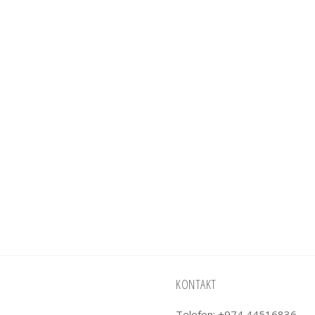
KONTAKT
Telefon: +974 44516836