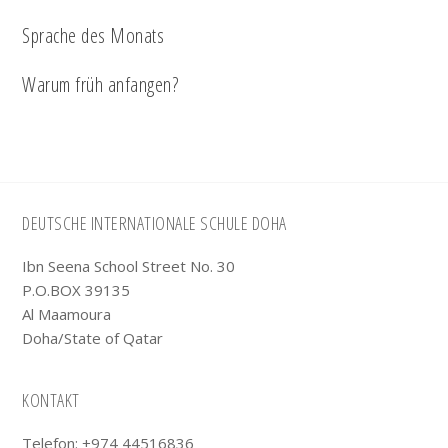
Sprache des Monats
Warum früh anfangen?
Footer
DEUTSCHE INTERNATIONALE SCHULE DOHA
Ibn Seena School Street No. 30
P.O.BOX 39135
Al Maamoura
Doha/State of Qatar
KONTAKT
Telefon: +974 44516836