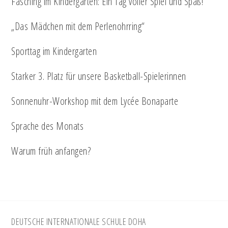
Fasching im Kindergarten: Ein Tag voller Spiel und Spaß!
„Das Mädchen mit dem Perlenohrring“
Sporttag im Kindergarten
Starker 3. Platz für unsere Basketball-Spielerinnen
Sonnenuhr-Workshop mit dem Lycée Bonaparte
Sprache des Monats
Warum früh anfangen?
Footer
DEUTSCHE INTERNATIONALE SCHULE DOHA