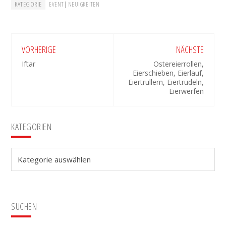
KATEGORIE
|
EVENT
NEUIGKEITEN
VORHERIGE
NÄCHSTE
Iftar
Ostereierrollen,
Eierschieben, Eierlauf,
Eiertrullern, Eiertrudeln,
Eierwerfen
Seitenspalte
KATEGORIEN
Kategorien
SUCHEN