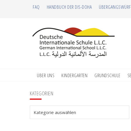
Zur
Zum
Zur
Zur
FAQ
HANDBUCH DER DIS-DOHA
ÜBERGANGSWÜRF
Hauptnavigation
Inhalt
Seitenspalte
Fußzeile
springen
springen
springen
springen
ÜBER UNS
KINDERGARTEN
GRUNDSCHULE
S
Seitenspalte
KATEGORIEN
Kategorien