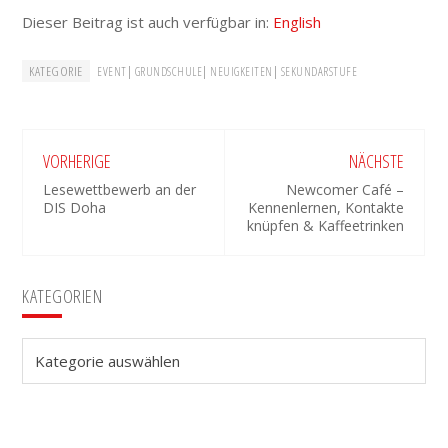
Dieser Beitrag ist auch verfügbar in:
English
KATEGORIE
|
|
|
EVENT
GRUNDSCHULE
NEUIGKEITEN
SEKUNDARSTUFE
VORHERIGE
NÄCHSTE
Lesewettbewerb an der
Newcomer Café –
DIS Doha
Kennenlernen, Kontakte
knüpfen & Kaffeetrinken
Seitenspalte
KATEGORIEN
Kategorien