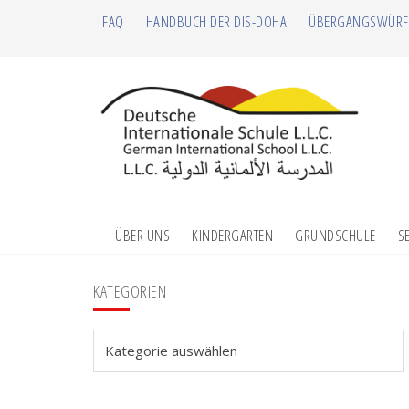
Zur
Zum
Zur
Zur
FAQ
HANDBUCH DER DIS-DOHA
ÜBERGANGSWÜRF
Hauptnavigation
Inhalt
Seitenspalte
Fußzeile
springen
springen
springen
springen
ÜBER UNS
KINDERGARTEN
GRUNDSCHULE
S
Seitenspalte
KATEGORIEN
Kategorien