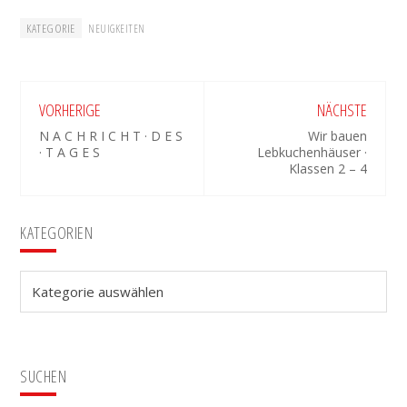
KATEGORIE
NEUIGKEITEN
VORHERIGE
NÄCHSTE
N A C H R I C H T · D E S
Wir bauen
· T A G E S
Lebkuchenhäuser ·
Klassen 2 – 4
Seitenspalte
KATEGORIEN
Kategorien
SUCHEN