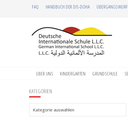
Zur
Zum
Zur
Zur
FAQ
HANDBUCH DER DIS-DOHA
ÜBERGANGSWÜRF
Hauptnavigation
Inhalt
Seitenspalte
Fußzeile
springen
springen
springen
springen
ÜBER UNS
KINDERGARTEN
GRUNDSCHULE
S
Seitenspalte
KATEGORIEN
Kategorien