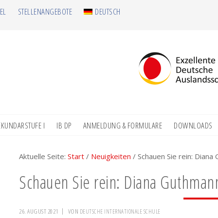
EL
STELLENANGEBOTE
DEUTSCH
EKUNDARSTUFE I
IB DP
ANMELDUNG & FORMULARE
DOWNLOADS
Aktuelle Seite:
Start
/
Neuigkeiten
/
Schauen Sie rein: Diana
Schauen Sie rein: Diana Guthmann
26. AUGUST 2021
VON
DEUTSCHE INTERNATIONALE SCHULE