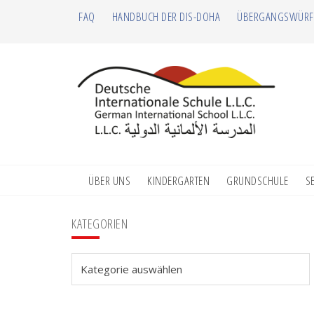
Zur
Zum
Zur
Zur
FAQ
HANDBUCH DER DIS-DOHA
ÜBERGANGSWÜRF
Hauptnavigation
Inhalt
Seitenspalte
Fußzeile
springen
springen
springen
springen
ÜBER UNS
KINDERGARTEN
GRUNDSCHULE
S
Seitenspalte
KATEGORIEN
Kategorien