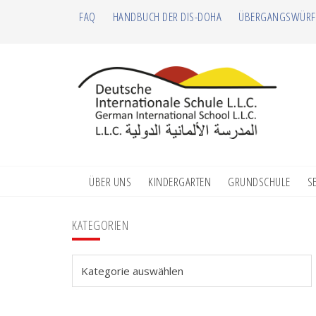
Zur
Zum
Zur
Zur
FAQ
HANDBUCH DER DIS-DOHA
ÜBERGANGSWÜRF
Hauptnavigation
Inhalt
Seitenspalte
Fußzeile
springen
springen
springen
springen
ÜBER UNS
KINDERGARTEN
GRUNDSCHULE
S
Seitenspalte
KATEGORIEN
Kategorien