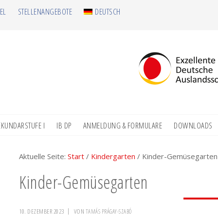
EL
STELLENANGEBOTE
DEUTSCH
EKUNDARSTUFE I
IB DP
ANMELDUNG & FORMULARE
DOWNLOADS
Aktuelle Seite:
Start
/
Kindergarten
/
Kinder-Gemüsegarten
Kinder-Gemüsegarten
10. DEZEMBER 2023
VON
TAMÁS PRÁGAY-SZABÓ