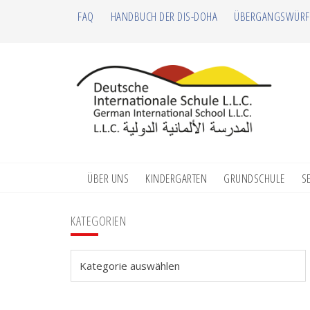
Zur
Zum
Zur
Zur
FAQ
HANDBUCH DER DIS-DOHA
ÜBERGANGSWÜRF
Hauptnavigation
Inhalt
Seitenspalte
Fußzeile
springen
springen
springen
springen
ÜBER UNS
KINDERGARTEN
GRUNDSCHULE
S
Seitenspalte
KATEGORIEN
Kategorien