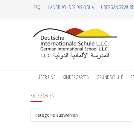
Zur
Zum
Zur
Zur
FAQ
HANDBUCH DER DIS-DOHA
ÜBERGANGSWÜRF
Hauptnavigation
Inhalt
Seitenspalte
Fußzeile
springen
springen
springen
springen
ÜBER UNS
KINDERGARTEN
GRUNDSCHULE
S
Seitenspalte
KATEGORIEN
Kategorien