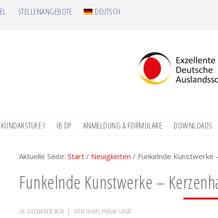
EL
STELLENANGEBOTE
DEUTSCH
EKUNDARSTUFE I
IB DP
ANMELDUNG & FORMULARE
DOWNLOADS
Aktuelle Seite:
Start
/
Neuigkeiten
/
Funkelnde Kunstwerke –
Funkelnde Kunstwerke – Kerzenha
26. DEZEMBER 2024
VON
TAMÁS PRÁGAY-SZABÓ