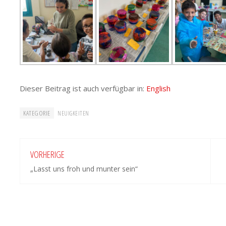
Dieser Beitrag ist auch verfügbar in:
English
KATEGORIE
NEUIGKEITEN
VORHERIGE
„Lasst uns froh und munter sein“