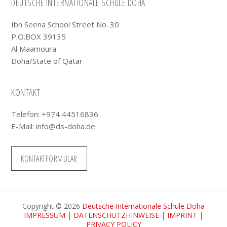
Footer
DEUTSCHE INTERNATIONALE SCHULE DOHA
Ibn Seena School Street No. 30
P.O.BOX 39135
Al Maamoura
Doha/State of Qatar
KONTAKT
Telefon: +974 44516836
E-Mail:
info@ds-doha.de
KONTAKTFORMULAR
Copyright © 2026
Deutsche Internationale Schule Doha
IMPRESSUM
|
DATENSCHUTZHINWEISE
|
IMPRINT
|
PRIVACY POLICY