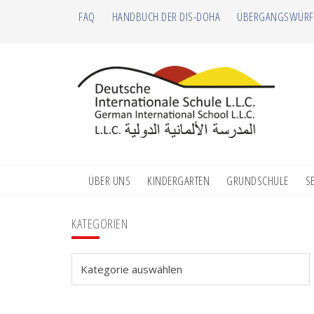
Zur
Zum
Zur
Zur
FAQ
HANDBUCH DER DIS-DOHA
ÜBERGANGSWÜRF
Hauptnavigation
Inhalt
Seitenspalte
Fußzeile
springen
springen
springen
springen
ÜBER UNS
KINDERGARTEN
GRUNDSCHULE
S
Seitenspalte
KATEGORIEN
Kategorien