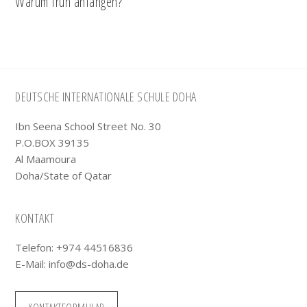
Warum früh anfangen?
Footer
DEUTSCHE INTERNATIONALE SCHULE DOHA
Ibn Seena School Street No. 30
P.O.BOX 39135
Al Maamoura
Doha/State of Qatar
KONTAKT
Telefon: +974 44516836
E-Mail:
info@ds-doha.de