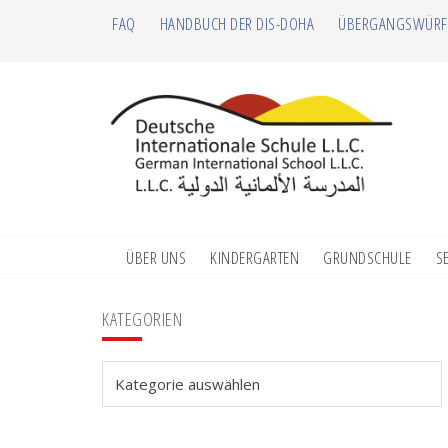
Zur
Zum
Zur
Zur
FAQ
HANDBUCH DER DIS-DOHA
ÜBERGANGSWÜRF
Hauptnavigation
Inhalt
Seitenspalte
Fußzeile
springen
springen
springen
springen
ÜBER UNS
KINDERGARTEN
GRUNDSCHULE
S
Seitenspalte
KATEGORIEN
Kategorien