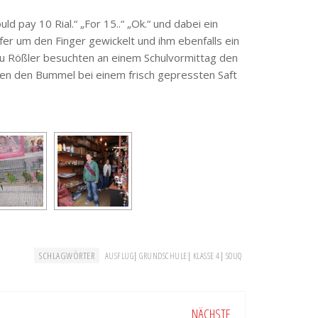
uld pay 10 Rial.“ „For 15..“ „Ok.“ und dabei ein
er um den Finger gewickelt und ihm ebenfalls ein
rau Rößler besuchten an einem Schulvormittag den
ießen den Bummel bei einem frisch gepressten Saft
SCHLAGWÖRTER
|
|
|
AUSFLUG
GRUNDSCHULE
KLASSE 4
SOUQ
NÄCHSTE