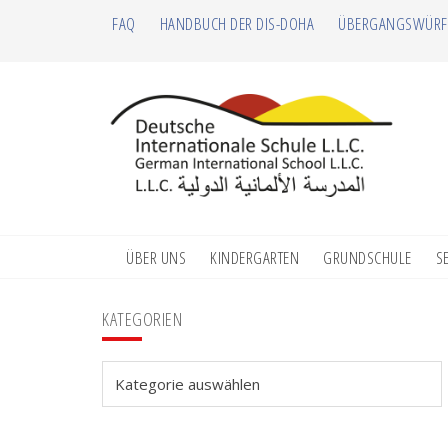
Zur
Zum
Zur
Zur
FAQ
HANDBUCH DER DIS-DOHA
ÜBERGANGSWÜRF
Hauptnavigation
Inhalt
Seitenspalte
Fußzeile
springen
springen
springen
springen
ÜBER UNS
KINDERGARTEN
GRUNDSCHULE
S
Seitenspalte
KATEGORIEN
Kategorien