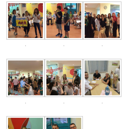
.
.
.
.
.
.