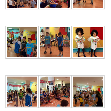
.
.
.
.
.
.