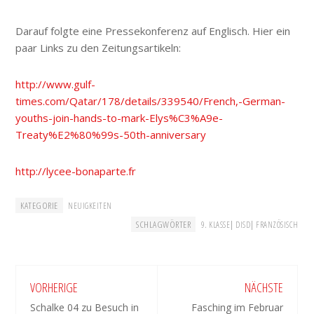
Darauf folgte eine Pressekonferenz auf Englisch. Hier ein
paar Links zu den Zeitungsartikeln:
http://www.gulf-
times.com/Qatar/178/details/339540/French,-German-
youths-join-hands-to-mark-Elys%C3%A9e-
Treaty%E2%80%99s-50th-anniversary
http://lycee-bonaparte.fr
KATEGORIE
NEUIGKEITEN
SCHLAGWÖRTER
|
|
9. KLASSE
DISD
FRANZÖSISCH
VORHERIGE
NÄCHSTE
Schalke 04 zu Besuch in
Fasching im Februar