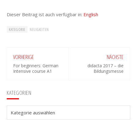
Dieser Beitrag ist auch verfügbar in:
English
KATEGORIE
NEUIGKEITEN
VORHERIGE
NÄCHSTE
For beginners: German
didacta 2017 – die
Intensive course A1
Bildungsmesse
Seitenspalte
KATEGORIEN
Kategorien