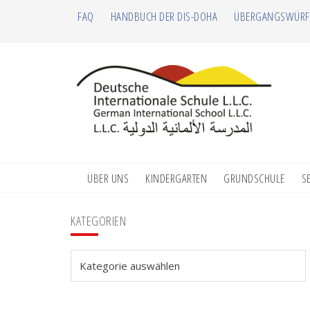
Zur
Zum
Zur
Zur
FAQ
HANDBUCH DER DIS-DOHA
ÜBERGANGSWÜRF
Hauptnavigation
Inhalt
Seitenspalte
Fußzeile
springen
springen
springen
springen
ÜBER UNS
KINDERGARTEN
GRUNDSCHULE
S
Seitenspalte
KATEGORIEN
Kategorien