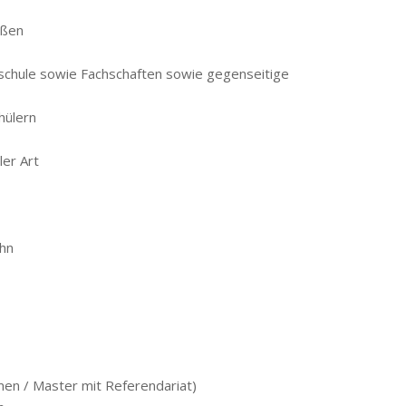
ußen
dschule sowie Fachschaften sowie gegenseitige
hülern
ler Art
ahn
men / Master mit Referendariat)