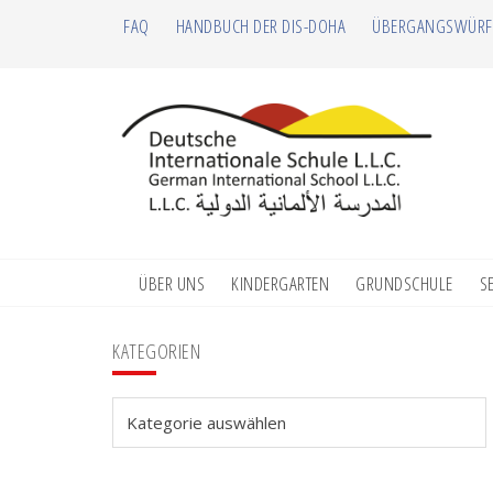
Zur
Zum
Zur
Zur
FAQ
HANDBUCH DER DIS-DOHA
ÜBERGANGSWÜRF
Hauptnavigation
Inhalt
Seitenspalte
Fußzeile
springen
springen
springen
springen
ÜBER UNS
KINDERGARTEN
GRUNDSCHULE
S
Seitenspalte
KATEGORIEN
Kategorien