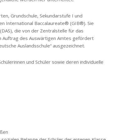
ten, Grundschule, Sekundarstufe I und
n International Baccalaureate® (GIB®). Sie
AS), die von der Zentralstelle für das
 Auftrag des Auswärtigen Amtes gefördert
utsche Auslandsschule“ ausgezeichnet.
chülerinnen und Schüler sowie deren individuelle
ußen
sozialen Belange der Schüler der eigenen Klasse