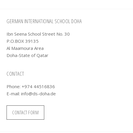
Footer
GERMAN INTERNATIONAL SCHOOL DOHA
Ibn Seena School Street No. 30
P.O.BOX 39135
Al Maamoura Area
Doha-State of Qatar
CONTACT
Phone: +974 44516836
E-mail:
info@ds-doha.de
CONTACT FORM