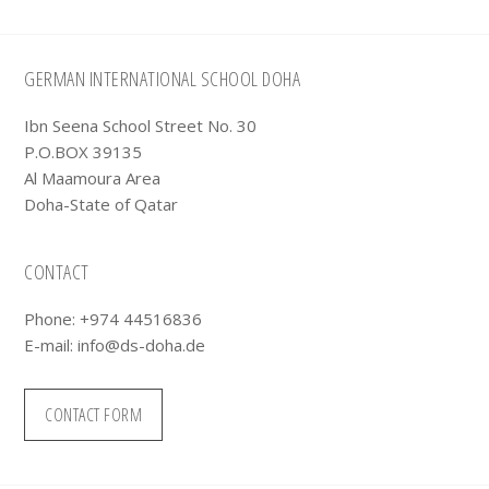
Footer
GERMAN INTERNATIONAL SCHOOL DOHA
Ibn Seena School Street No. 30
P.O.BOX 39135
Al Maamoura Area
Doha-State of Qatar
CONTACT
Phone: +974 44516836
E-mail:
info@ds-doha.de
CONTACT FORM