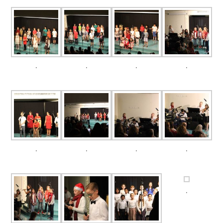
.
.
.
.
.
.
.
.
.