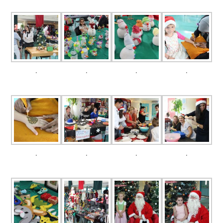
.
.
.
.
.
.
.
.