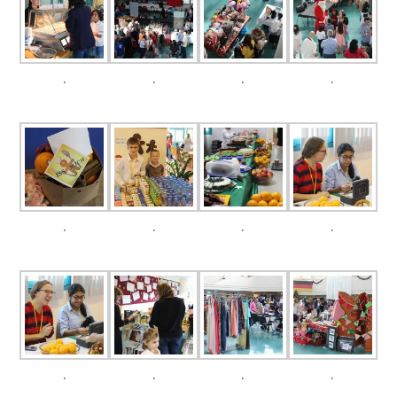
.
.
.
.
.
.
.
.
.
.
.
.