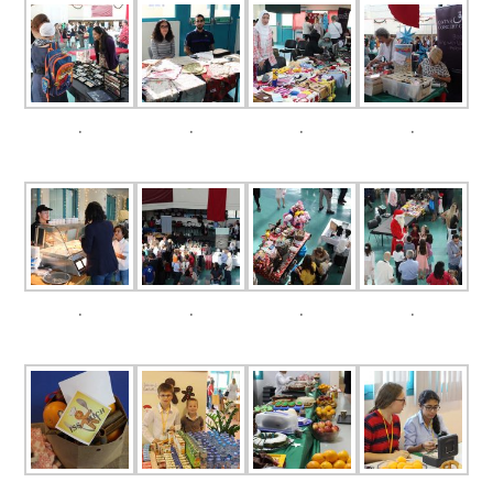
.
.
.
.
.
.
.
.