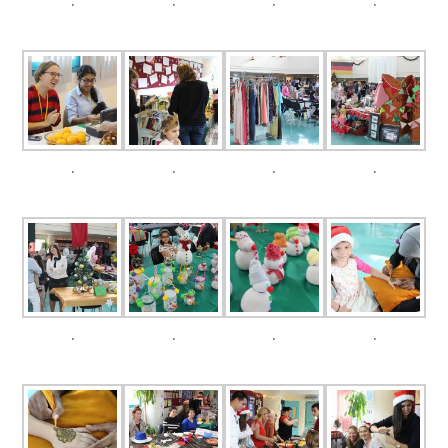
.
.
.
.
.
.
.
.
.
.
.
.