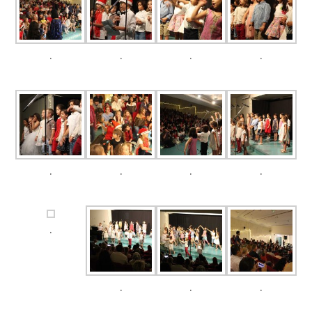
.
.
.
.
.
.
.
.
.
.
.
.