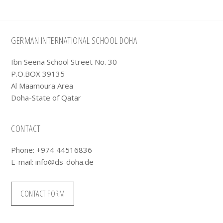
Footer
GERMAN INTERNATIONAL SCHOOL DOHA
Ibn Seena School Street No. 30
P.O.BOX 39135
Al Maamoura Area
Doha-State of Qatar
CONTACT
Phone: +974 44516836
E-mail:
info@ds-doha.de
CONTACT FORM