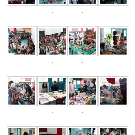
.
.
.
.
.
.
.
.
.
.
.
.