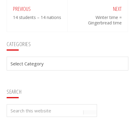
PREVIOUS
NEXT
14 students – 14 nations
Winter time =
Gingerbread time
Primary
CATEGORIES
Sidebar
Categories
SEARCH
Search
this
website