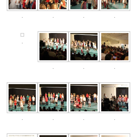
.
.
.
.
.
.
.
.
.
.
.
.