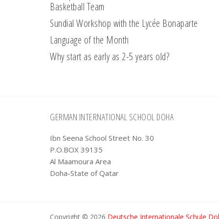
Basketball Team
Sundial Workshop with the Lycée Bonaparte
Language of the Month
Why start as early as 2-5 years old?
Footer
GERMAN INTERNATIONAL SCHOOL DOHA
Ibn Seena School Street No. 30
P.O.BOX 39135
Al Maamoura Area
Doha-State of Qatar
Copyright © 2026
Deutsche Internationale Schule D