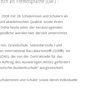
tsch als Fremdsprache (DaF) ·
008 mit 28 Schülerinnen und Schülern als
 und akademischen Qualität sowie ihrem
ule Doha heute einer der herausragenden
endliche werden hier derzeit unterrichtet.
ten, Grundschule, Sekundarstufe I und
n International Baccalaureate® (GIB®). Sie
S), die von der Zentralstelle für das
 Auftrag des Auswärtigen Amtes gefördert
eutsche Auslandsschule“ ausgezeichnet.
hülerinnen und Schüler sowie deren individuelle