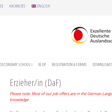
BE
VACANCIES
ENGLISH
SECONDARY SCHOOL I
IB DP
REGISTRATION & FORMS
DOWNLOAD
Erzieher/in (DaF)
Please note: Most of our job offers are in the German Lan
knowledge