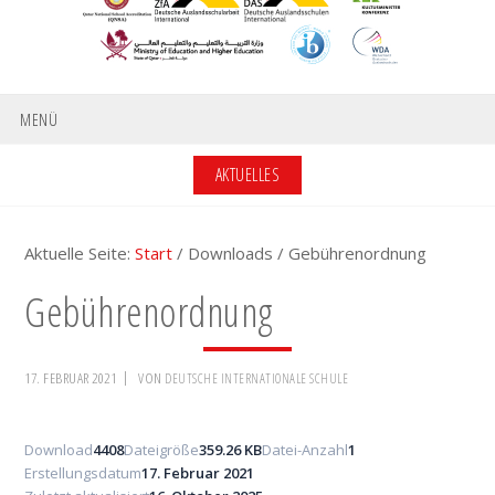
MENÜ
AKTUELLES
Aktuelle Seite:
Start
/
Downloads
/
Gebührenordnung
Gebührenordnung
17. FEBRUAR 2021
VON
DEUTSCHE INTERNATIONALE SCHULE
Download
4408
Dateigröße
359.26 KB
Datei-Anzahl
1
Erstellungsdatum
17. Februar 2021