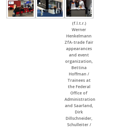
(f.l.t.r.)
Werner
Henkelmann
ZfA-trade fair
appearances
and event
organization,
Bettina
Hoffman /
Trainees at
the Federal
Office of
Administration
and Saarland,
Dirk
Dillschneider,
Schulleiter /