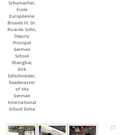
Schumacher,
École
Européenne
Bruxels IV; Dr.
Ricarda Sohn,
Deputy
Principal
German
School
Shanghai;
Dirk
Dillschneider,
headmaster
of the
German
International
School Doha