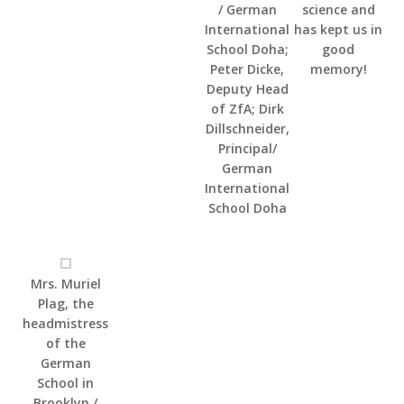
/ German
science and
International
has kept us in
School Doha;
good
Peter Dicke,
memory!
Deputy Head
of ZfA; Dirk
Dillschneider,
Principal/
German
International
School Doha
Mrs. Muriel
Plag, the
headmistress
of the
German
School in
Brooklyn /