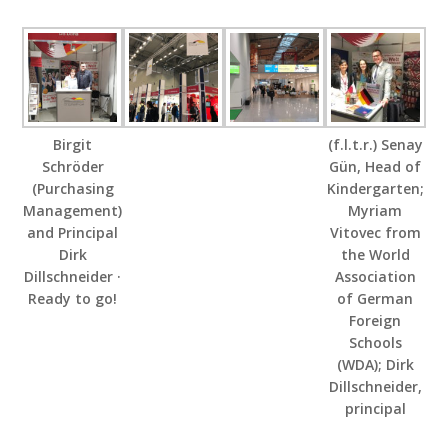
Birgit
(f.l.t.r.) Senay
Schröder
Gün, Head of
(Purchasing
Kindergarten;
Management)
Myriam
and Principal
Vitovec from
Dirk
the World
Dillschneider ·
Association
Ready to go!
of German
Foreign
Schools
(WDA); Dirk
Dillschneider,
principal