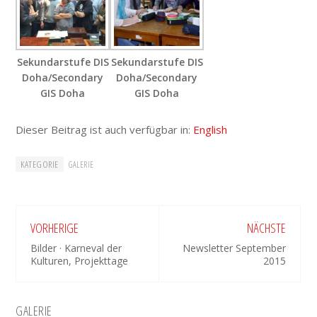
Sekundarstufe DIS
Sekundarstufe DIS
Doha/Secondary
Doha/Secondary
GIS Doha
GIS Doha
Dieser Beitrag ist auch verfügbar in:
English
KATEGORIE
GALERIE
VORHERIGE
NÄCHSTE
Bilder · Karneval der
Newsletter September
Kulturen, Projekttage
2015
Seitenspalte
GALERIE