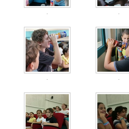
.
.
.
.