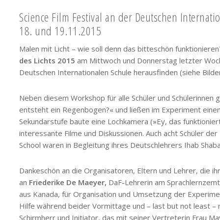
Science Film Festival an der Deutschen Internat
18. und 19.11.2015
Malen mit Licht – wie soll denn das bitteschön funktionie
des Lichts 2015
am Mittwoch und Donnerstag letzter Woche
Deutschen Internationalen Schule herausfinden (siehe Bilde
Neben diesem Workshop für alle Schüler und Schülerinnen g
entsteht ein Regenbogen?« und ließen im Experiment ein
Sekundarstufe baute eine Lochkamera (»Ey, das funktioniert 
interessante Filme und Diskussionen.
Auch acht Schüler der
School waren in Begleitung ihres Deutschlehrers Ihab Shaba
Dankeschön an die Organisatoren, Eltern und Lehrer, die ih
an
Friederike De Maeyer,
DaF-Lehrerin am Sprachlernzem
aus Kanada, für Organisation und Umsetzung der Experime
Hilfe während beider Vormittage und – last but not least – 
Schirmherr und Initiator, das mit seiner Vertreterin Fra