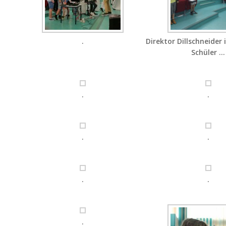
.
Direktor Dillschneider 
Schüler …
.
.
.
.
.
.
.