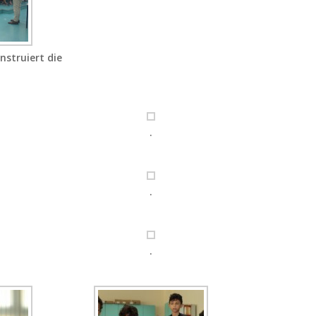
instruiert die
.
.
.