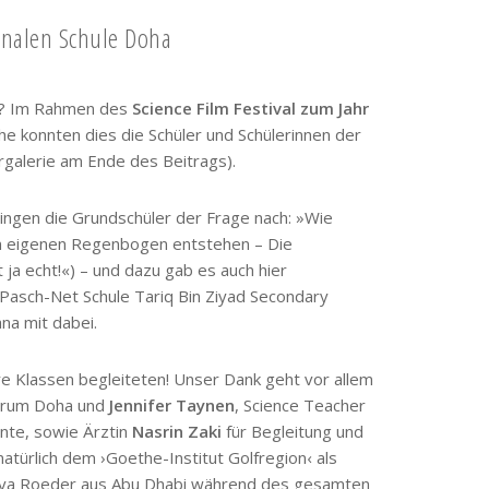
ionalen Schule Doha
ren? Im Rahmen des
Science Film Festival zum Jahr
 konnten dies die Schüler und Schülerinnen der
rgalerie am Ende des Beitrags).
ingen die Grundschüler der Frage nach: »Wie
en eigenen Regenbogen entstehen – Die
ja echt!«) – und dazu gab es auch hier
 Pasch-Net Schule Tariq Bin Ziyad Secondary
na mit dabei.
re Klassen begleiteten! Unser Dank geht vor allem
trum Doha und
Jennifer Taynen
, Science Teacher
nte, sowie Ärztin
Nasrin Zaki
für Begleitung und
natürlich dem ›Goethe-Institut Golfregion‹ als
u Maya Roeder aus Abu Dhabi während des gesamten