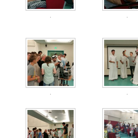
.
.
.
.