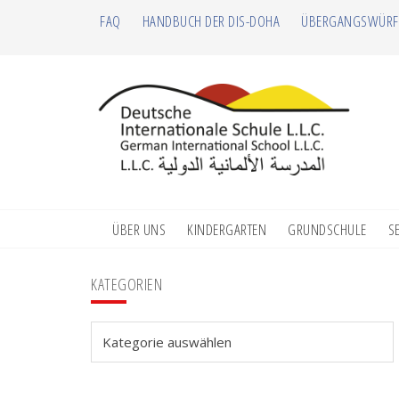
Zur
Zum
Zur
Zur
FAQ
HANDBUCH DER DIS-DOHA
ÜBERGANGSWÜRF
Hauptnavigation
Inhalt
Seitenspalte
Fußzeile
springen
springen
springen
springen
ÜBER UNS
KINDERGARTEN
GRUNDSCHULE
S
Seitenspalte
KATEGORIEN
Kategorien